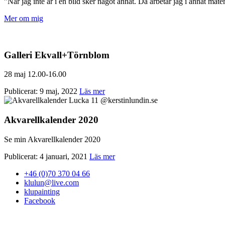
”När jag inte är i en bild sker något annat. Då arbetar jag i annat mater
Mer om mig
Galleri Ekvall+Törnblom
28 maj 12.00-16.00
Publicerat: 9 maj, 2022
Läs mer
Akvarellkalender 2020
Se min Akvarellkalender 2020
Publicerat: 4 januari, 2021
Läs mer
+46 (0)70 370 04 66
klulun@live.com
klupainting
Facebook