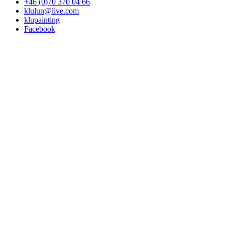
+46 (0)70 370 04 66
klulun@live.com
klupainting
Facebook